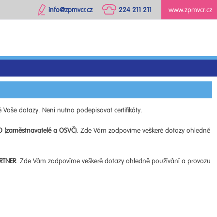
info@zpmvcr.cz
224 211 211
www.zpmvcr.cz
 Vaše dotazy. Není nutno podepisovat certifikáty.
O (zaměstnavatelé a OSVČ)
. Zde Vám zodpovíme veškeré dotazy ohledně
RTNER
. Zde Vám zodpovíme veškeré dotazy ohledně používání a provozu