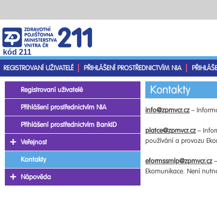
kód 211
REGISTROVANÍ UŽIVATELÉ
PŘIHLÁŠENÍ PROSTŘEDNICTVÍM NIA
PŘIHLÁŠ
Kontakty
Registrovaní uživatelé
Přihlášení prostřednictvím NIA
info@zpmvcr.cz
– Informa
Přihlášení prostřednictvím BankID
platce@zpmvcr.cz
– Infor
používání a provozu Ekom
Veřejnost
Kontakty
eformssmlp@zpmvcr.cz
–
Ekomunikace. Není nutno 
Nápověda