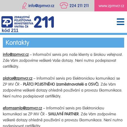
info@zpmvcr.cz
224 211 211
www.zpmvcr.cz
kód 211
Kontakty
info@zpmvcr.cz
– Informační servis pro naše klienty a širokou veřejnost.
Zde Vám zodpovíme veškeré Vaše dotazy. Není nutno podepisovat
certifikáty.
platce@zpmvcr.cz
– Informační servis pro Elektronickou komunikaci se
ZP MV ČR -
PLÁTCI POJISTNÉHO (zaměstnavatelé a OSVČ)
. Zde Vám
zodpovíme veškeré dotazy ohledně používání a provozu Ekomunikace.
Není nutno podepisovat certifikáty.
eformssmlp@zpmvcr.cz
– Informační servis pro Elektronickou
komunikaci se ZP MV ČR -
SMLUVNÍ PARTNER
. Zde Vám zodpovíme
veškeré dotazy ohledně používání a provozu Ekomunikace. Není nutno
podepisovat certifikáty.