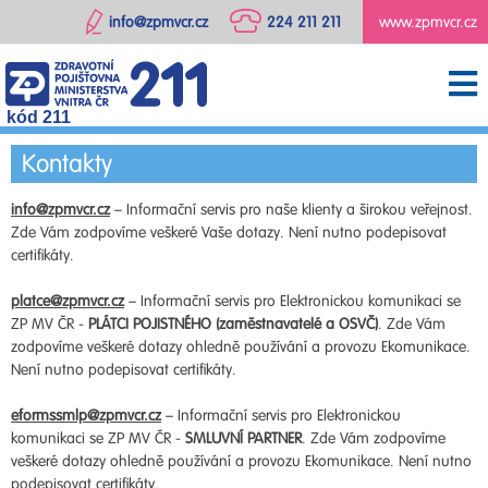
info@zpmvcr.cz
224 211 211
www.zpmvcr.cz
kód 211
Kontakty
info@zpmvcr.cz
– Informační servis pro naše klienty a širokou veřejnost.
Zde Vám zodpovíme veškeré Vaše dotazy. Není nutno podepisovat
certifikáty.
platce@zpmvcr.cz
– Informační servis pro Elektronickou komunikaci se
ZP MV ČR -
PLÁTCI POJISTNÉHO (zaměstnavatelé a OSVČ)
. Zde Vám
zodpovíme veškeré dotazy ohledně používání a provozu Ekomunikace.
Není nutno podepisovat certifikáty.
eformssmlp@zpmvcr.cz
– Informační servis pro Elektronickou
komunikaci se ZP MV ČR -
SMLUVNÍ PARTNER
. Zde Vám zodpovíme
veškeré dotazy ohledně používání a provozu Ekomunikace. Není nutno
podepisovat certifikáty.