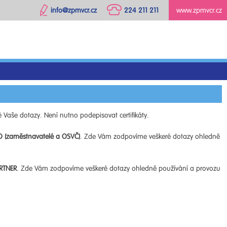
info@zpmvcr.cz
224 211 211
www.zpmvcr.cz
 Vaše dotazy. Není nutno podepisovat certifikáty.
O (zaměstnavatelé a OSVČ)
. Zde Vám zodpovíme veškeré dotazy ohledně
RTNER
. Zde Vám zodpovíme veškeré dotazy ohledně používání a provozu