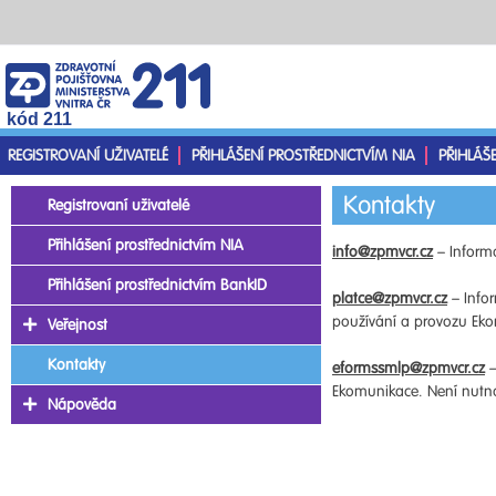
kód 211
REGISTROVANÍ UŽIVATELÉ
PŘIHLÁŠENÍ PROSTŘEDNICTVÍM NIA
PŘIHLÁŠ
Kontakty
Registrovaní uživatelé
Přihlášení prostřednictvím NIA
info@zpmvcr.cz
– Informa
Přihlášení prostřednictvím BankID
platce@zpmvcr.cz
– Infor
používání a provozu Ekom
Veřejnost
Kontakty
eformssmlp@zpmvcr.cz
–
Ekomunikace. Není nutno 
Nápověda