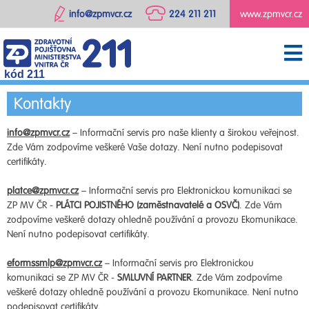
info@zpmvcr.cz
224 211 211
www.zpmvcr.cz
kód 211
Kontakty
info@zpmvcr.cz
– Informační servis pro naše klienty a širokou veřejnost.
Zde Vám zodpovíme veškeré Vaše dotazy. Není nutno podepisovat
certifikáty.
platce@zpmvcr.cz
– Informační servis pro Elektronickou komunikaci se
ZP MV ČR -
PLÁTCI POJISTNÉHO (zaměstnavatelé a OSVČ)
. Zde Vám
zodpovíme veškeré dotazy ohledně používání a provozu Ekomunikace.
Není nutno podepisovat certifikáty.
eformssmlp@zpmvcr.cz
– Informační servis pro Elektronickou
komunikaci se ZP MV ČR -
SMLUVNÍ PARTNER
. Zde Vám zodpovíme
veškeré dotazy ohledně používání a provozu Ekomunikace. Není nutno
podepisovat certifikáty.