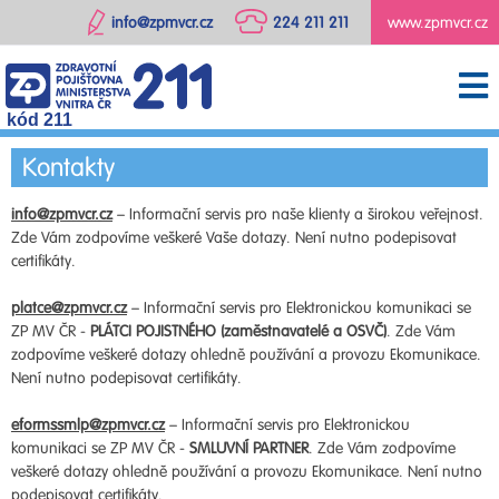
info@zpmvcr.cz
224 211 211
www.zpmvcr.cz
kód 211
Kontakty
info@zpmvcr.cz
– Informační servis pro naše klienty a širokou veřejnost.
Zde Vám zodpovíme veškeré Vaše dotazy. Není nutno podepisovat
certifikáty.
platce@zpmvcr.cz
– Informační servis pro Elektronickou komunikaci se
ZP MV ČR -
PLÁTCI POJISTNÉHO (zaměstnavatelé a OSVČ)
. Zde Vám
zodpovíme veškeré dotazy ohledně používání a provozu Ekomunikace.
Není nutno podepisovat certifikáty.
eformssmlp@zpmvcr.cz
– Informační servis pro Elektronickou
komunikaci se ZP MV ČR -
SMLUVNÍ PARTNER
. Zde Vám zodpovíme
veškeré dotazy ohledně používání a provozu Ekomunikace. Není nutno
podepisovat certifikáty.