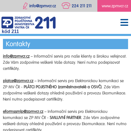
info@zpmvcr.cz
224 211 211
www.zpmvcr.cz
kód 211
Kontakty
info@zpmvcr.cz
– Informační servis pro naše klienty a širokou veřejnost.
Zde Vám zodpovíme veškeré Vaše dotazy. Není nutno podepisovat
certifikáty.
platce@zpmvcr.cz
– Informační servis pro Elektronickou komunikaci se
ZP MV ČR -
PLÁTCI POJISTNÉHO (zaměstnavatelé a OSVČ)
. Zde Vám
zodpovíme veškeré dotazy ohledně používání a provozu Ekomunikace.
Není nutno podepisovat certifikáty.
eformssmlp@zpmvcr.cz
– Informační servis pro Elektronickou
komunikaci se ZP MV ČR -
SMLUVNÍ PARTNER
. Zde Vám zodpovíme
veškeré dotazy ohledně používání a provozu Ekomunikace. Není nutno
podepisovat certifikáty.