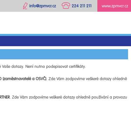
info@zpmvcr.cz
224 211 211
www.zpmvcr.cz
 Vaše dotazy. Není nutno podepisovat certifikáty.
O (zaměstnavatelé a OSVČ)
. Zde Vám zodpovíme veškeré dotazy ohledně
RTNER
. Zde Vám zodpovíme veškeré dotazy ohledně používání a provozu