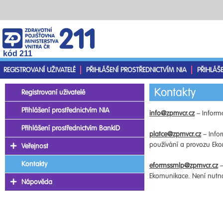
kód 211
REGISTROVANÍ UŽIVATELÉ
PŘIHLÁŠENÍ PROSTŘEDNICTVÍM NIA
PŘIHLÁŠ
Kontakty
Registrovaní uživatelé
Přihlášení prostřednictvím NIA
info@zpmvcr.cz
– Informa
Přihlášení prostřednictvím BankID
platce@zpmvcr.cz
– Infor
používání a provozu Ekom
Veřejnost
Kontakty
eformssmlp@zpmvcr.cz
–
Ekomunikace. Není nutno 
Nápověda