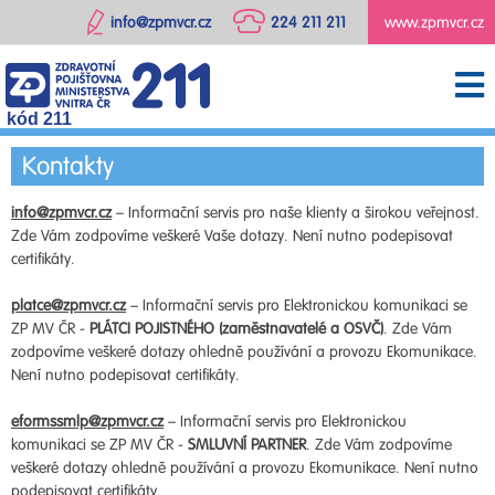
info@zpmvcr.cz
224 211 211
www.zpmvcr.cz
kód 211
Kontakty
info@zpmvcr.cz
– Informační servis pro naše klienty a širokou veřejnost.
Zde Vám zodpovíme veškeré Vaše dotazy. Není nutno podepisovat
certifikáty.
platce@zpmvcr.cz
– Informační servis pro Elektronickou komunikaci se
ZP MV ČR -
PLÁTCI POJISTNÉHO (zaměstnavatelé a OSVČ)
. Zde Vám
zodpovíme veškeré dotazy ohledně používání a provozu Ekomunikace.
Není nutno podepisovat certifikáty.
eformssmlp@zpmvcr.cz
– Informační servis pro Elektronickou
komunikaci se ZP MV ČR -
SMLUVNÍ PARTNER
. Zde Vám zodpovíme
veškeré dotazy ohledně používání a provozu Ekomunikace. Není nutno
podepisovat certifikáty.