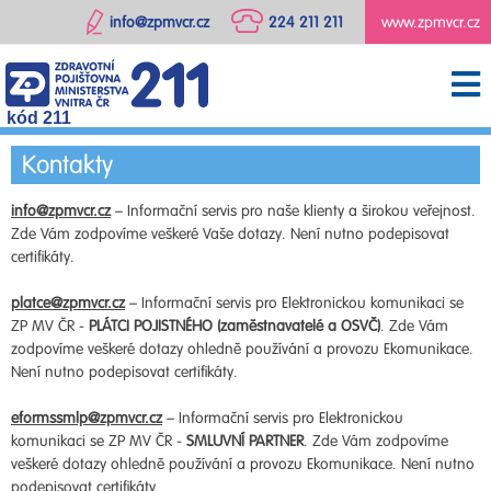
info@zpmvcr.cz
224 211 211
www.zpmvcr.cz
kód 211
Kontakty
info@zpmvcr.cz
– Informační servis pro naše klienty a širokou veřejnost.
Zde Vám zodpovíme veškeré Vaše dotazy. Není nutno podepisovat
certifikáty.
platce@zpmvcr.cz
– Informační servis pro Elektronickou komunikaci se
ZP MV ČR -
PLÁTCI POJISTNÉHO (zaměstnavatelé a OSVČ)
. Zde Vám
zodpovíme veškeré dotazy ohledně používání a provozu Ekomunikace.
Není nutno podepisovat certifikáty.
eformssmlp@zpmvcr.cz
– Informační servis pro Elektronickou
komunikaci se ZP MV ČR -
SMLUVNÍ PARTNER
. Zde Vám zodpovíme
veškeré dotazy ohledně používání a provozu Ekomunikace. Není nutno
podepisovat certifikáty.