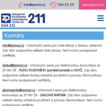
info@zpmvcr.cz
224 211 211
www.zpmvcr.cz
kód 211
Kontakty
info@zpmvcr.cz
– Informační servis pro naše klienty a širokou veřejnost.
Zde Vám zodpovíme veškeré Vaše dotazy. Není nutno podepisovat
certifikáty.
platce@zpmvcr.cz
– Informační servis pro Elektronickou komunikaci se
ZP MV ČR -
PLÁTCI POJISTNÉHO (zaměstnavatelé a OSVČ)
. Zde Vám
zodpovíme veškeré dotazy ohledně používání a provozu Ekomunikace.
Není nutno podepisovat certifikáty.
eformssmlp@zpmvcr.cz
– Informační servis pro Elektronickou
komunikaci se ZP MV ČR -
SMLUVNÍ PARTNER
. Zde Vám zodpovíme
veškeré dotazy ohledně používání a provozu Ekomunikace. Není nutno
podepisovat certifikáty.