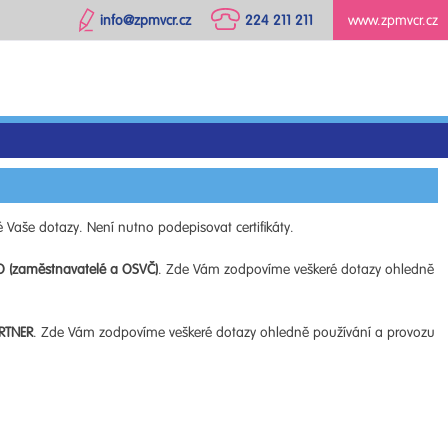
info@zpmvcr.cz
224 211 211
www.zpmvcr.cz
 Vaše dotazy. Není nutno podepisovat certifikáty.
O (zaměstnavatelé a OSVČ)
. Zde Vám zodpovíme veškeré dotazy ohledně
RTNER
. Zde Vám zodpovíme veškeré dotazy ohledně používání a provozu