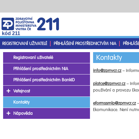
kód 211
REGISTROVANÍ UŽIVATELÉ
PŘIHLÁŠENÍ PROSTŘEDNICTVÍM NIA
PŘIHLÁŠ
Kontakty
Registrovaní uživatelé
Přihlášení prostřednictvím NIA
info@zpmvcr.cz
– Informa
Přihlášení prostřednictvím BankID
platce@zpmvcr.cz
– Infor
používání a provozu Ekom
Veřejnost
Kontakty
eformssmlp@zpmvcr.cz
–
Ekomunikace. Není nutno 
Nápověda