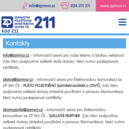
info@zpmvcr.cz
224 211 211
www.zpmvcr.cz
kód 211
Kontakty
info@zpmvcr.cz
– Informační servis pro naše klienty a širokou veřejnost.
Zde Vám zodpovíme veškeré Vaše dotazy. Není nutno podepisovat
certifikáty.
platce@zpmvcr.cz
– Informační servis pro Elektronickou komunikaci se
ZP MV ČR -
PLÁTCI POJISTNÉHO (zaměstnavatelé a OSVČ)
. Zde Vám
zodpovíme veškeré dotazy ohledně používání a provozu Ekomunikace.
Není nutno podepisovat certifikáty.
eformssmlp@zpmvcr.cz
– Informační servis pro Elektronickou
komunikaci se ZP MV ČR -
SMLUVNÍ PARTNER
. Zde Vám zodpovíme
veškeré dotazy ohledně používání a provozu Ekomunikace. Není nutno
podepisovat certifikáty.