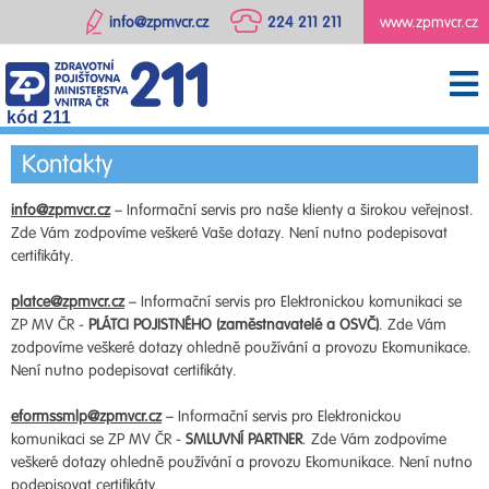
info@zpmvcr.cz
224 211 211
www.zpmvcr.cz
kód 211
Kontakty
info@zpmvcr.cz
– Informační servis pro naše klienty a širokou veřejnost.
Zde Vám zodpovíme veškeré Vaše dotazy. Není nutno podepisovat
certifikáty.
platce@zpmvcr.cz
– Informační servis pro Elektronickou komunikaci se
ZP MV ČR -
PLÁTCI POJISTNÉHO (zaměstnavatelé a OSVČ)
. Zde Vám
zodpovíme veškeré dotazy ohledně používání a provozu Ekomunikace.
Není nutno podepisovat certifikáty.
eformssmlp@zpmvcr.cz
– Informační servis pro Elektronickou
komunikaci se ZP MV ČR -
SMLUVNÍ PARTNER
. Zde Vám zodpovíme
veškeré dotazy ohledně používání a provozu Ekomunikace. Není nutno
podepisovat certifikáty.