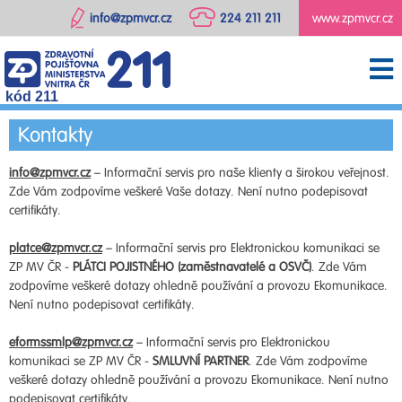
info@zpmvcr.cz
224 211 211
www.zpmvcr.cz
kód 211
Kontakty
info@zpmvcr.cz
– Informační servis pro naše klienty a širokou veřejnost.
Zde Vám zodpovíme veškeré Vaše dotazy. Není nutno podepisovat
certifikáty.
platce@zpmvcr.cz
– Informační servis pro Elektronickou komunikaci se
ZP MV ČR -
PLÁTCI POJISTNÉHO (zaměstnavatelé a OSVČ)
. Zde Vám
zodpovíme veškeré dotazy ohledně používání a provozu Ekomunikace.
Není nutno podepisovat certifikáty.
eformssmlp@zpmvcr.cz
– Informační servis pro Elektronickou
komunikaci se ZP MV ČR -
SMLUVNÍ PARTNER
. Zde Vám zodpovíme
veškeré dotazy ohledně používání a provozu Ekomunikace. Není nutno
podepisovat certifikáty.