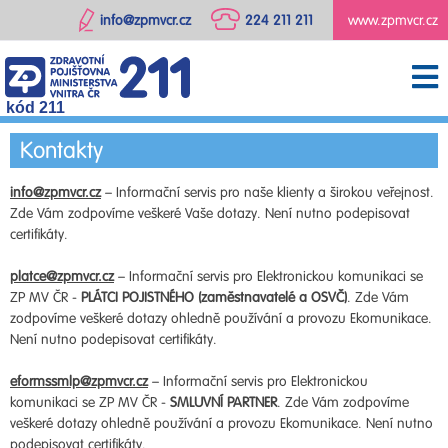
info@zpmvcr.cz
224 211 211
www.zpmvcr.cz
kód 211
Kontakty
info@zpmvcr.cz
– Informační servis pro naše klienty a širokou veřejnost.
Zde Vám zodpovíme veškeré Vaše dotazy. Není nutno podepisovat
certifikáty.
platce@zpmvcr.cz
– Informační servis pro Elektronickou komunikaci se
ZP MV ČR -
PLÁTCI POJISTNÉHO (zaměstnavatelé a OSVČ)
. Zde Vám
zodpovíme veškeré dotazy ohledně používání a provozu Ekomunikace.
Není nutno podepisovat certifikáty.
eformssmlp@zpmvcr.cz
– Informační servis pro Elektronickou
komunikaci se ZP MV ČR -
SMLUVNÍ PARTNER
. Zde Vám zodpovíme
veškeré dotazy ohledně používání a provozu Ekomunikace. Není nutno
podepisovat certifikáty.