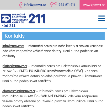
info@zpmvcr.cz
224 211 211
www.zpmvcr.cz
kód 211
Kontakty
info@zpmvcr.cz
– Informační servis pro naše klienty a širokou veřejnost.
Zde Vám zodpovíme veškeré Vaše dotazy. Není nutno podepisovat
certifikáty.
platce@zpmvcr.cz
– Informační servis pro Elektronickou komunikaci se
ZP MV ČR -
PLÁTCI POJISTNÉHO (zaměstnavatelé a OSVČ)
. Zde Vám
zodpovíme veškeré dotazy ohledně používání a provozu Ekomunikace.
Není nutno podepisovat certifikáty.
eformssmlp@zpmvcr.cz
– Informační servis pro Elektronickou
komunikaci se ZP MV ČR -
SMLUVNÍ PARTNER
. Zde Vám zodpovíme
veškeré dotazy ohledně používání a provozu Ekomunikace. Není nutno
podepisovat certifikáty.