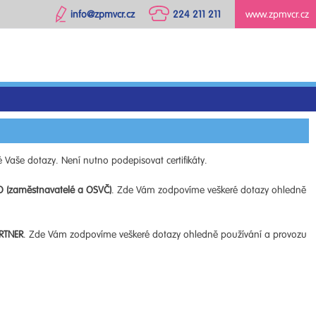
info@zpmvcr.cz
224 211 211
www.zpmvcr.cz
 Vaše dotazy. Není nutno podepisovat certifikáty.
O (zaměstnavatelé a OSVČ)
. Zde Vám zodpovíme veškeré dotazy ohledně
RTNER
. Zde Vám zodpovíme veškeré dotazy ohledně používání a provozu