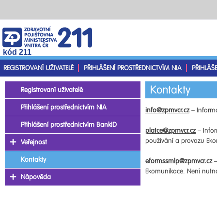
kód 211
REGISTROVANÍ UŽIVATELÉ
PŘIHLÁŠENÍ PROSTŘEDNICTVÍM NIA
PŘIHLÁŠ
Kontakty
Registrovaní uživatelé
Přihlášení prostřednictvím NIA
info@zpmvcr.cz
– Informa
Přihlášení prostřednictvím BankID
platce@zpmvcr.cz
– Infor
používání a provozu Ekom
Veřejnost
Kontakty
eformssmlp@zpmvcr.cz
–
Ekomunikace. Není nutno 
Nápověda