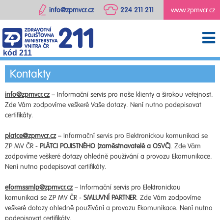
info@zpmvcr.cz
224 211 211
www.zpmvcr.cz
kód 211
Kontakty
info@zpmvcr.cz
– Informační servis pro naše klienty a širokou veřejnost.
Zde Vám zodpovíme veškeré Vaše dotazy. Není nutno podepisovat
certifikáty.
platce@zpmvcr.cz
– Informační servis pro Elektronickou komunikaci se
ZP MV ČR -
PLÁTCI POJISTNÉHO (zaměstnavatelé a OSVČ)
. Zde Vám
zodpovíme veškeré dotazy ohledně používání a provozu Ekomunikace.
Není nutno podepisovat certifikáty.
eformssmlp@zpmvcr.cz
– Informační servis pro Elektronickou
komunikaci se ZP MV ČR -
SMLUVNÍ PARTNER
. Zde Vám zodpovíme
veškeré dotazy ohledně používání a provozu Ekomunikace. Není nutno
podepisovat certifikáty.