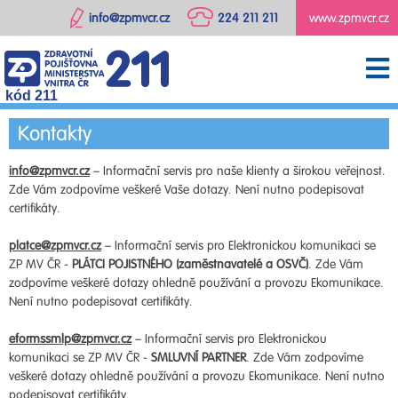
info@zpmvcr.cz
224 211 211
www.zpmvcr.cz
kód 211
Kontakty
info@zpmvcr.cz
– Informační servis pro naše klienty a širokou veřejnost.
Zde Vám zodpovíme veškeré Vaše dotazy. Není nutno podepisovat
certifikáty.
platce@zpmvcr.cz
– Informační servis pro Elektronickou komunikaci se
ZP MV ČR -
PLÁTCI POJISTNÉHO (zaměstnavatelé a OSVČ)
. Zde Vám
zodpovíme veškeré dotazy ohledně používání a provozu Ekomunikace.
Není nutno podepisovat certifikáty.
eformssmlp@zpmvcr.cz
– Informační servis pro Elektronickou
komunikaci se ZP MV ČR -
SMLUVNÍ PARTNER
. Zde Vám zodpovíme
veškeré dotazy ohledně používání a provozu Ekomunikace. Není nutno
podepisovat certifikáty.