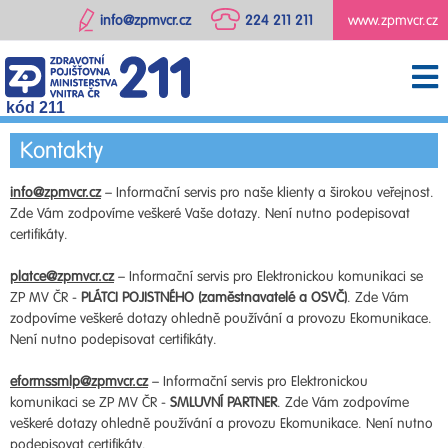
info@zpmvcr.cz
224 211 211
www.zpmvcr.cz
kód 211
Kontakty
info@zpmvcr.cz
– Informační servis pro naše klienty a širokou veřejnost.
Zde Vám zodpovíme veškeré Vaše dotazy. Není nutno podepisovat
certifikáty.
platce@zpmvcr.cz
– Informační servis pro Elektronickou komunikaci se
ZP MV ČR -
PLÁTCI POJISTNÉHO (zaměstnavatelé a OSVČ)
. Zde Vám
zodpovíme veškeré dotazy ohledně používání a provozu Ekomunikace.
Není nutno podepisovat certifikáty.
eformssmlp@zpmvcr.cz
– Informační servis pro Elektronickou
komunikaci se ZP MV ČR -
SMLUVNÍ PARTNER
. Zde Vám zodpovíme
veškeré dotazy ohledně používání a provozu Ekomunikace. Není nutno
podepisovat certifikáty.