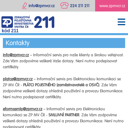
info@zpmvcr.cz
224 211 211
www.zpmvcr.cz
kód 211
Kontakty
info@zpmvcr.cz
– Informační servis pro naše klienty a širokou veřejnost.
Zde Vám zodpovíme veškeré Vaše dotazy. Není nutno podepisovat
certifikáty.
platce@zpmvcr.cz
– Informační servis pro Elektronickou komunikaci se
ZP MV ČR -
PLÁTCI POJISTNÉHO (zaměstnavatelé a OSVČ)
. Zde Vám
zodpovíme veškeré dotazy ohledně používání a provozu Ekomunikace.
Není nutno podepisovat certifikáty.
eformssmlp@zpmvcr.cz
– Informační servis pro Elektronickou
komunikaci se ZP MV ČR -
SMLUVNÍ PARTNER
. Zde Vám zodpovíme
veškeré dotazy ohledně používání a provozu Ekomunikace. Není nutno
podepisovat certifikáty.