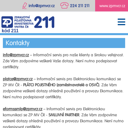
info@zpmvcr.cz
224 211 211
www.zpmvcr.cz
kód 211
Kontakty
info@zpmvcr.cz
– Informační servis pro naše klienty a širokou veřejnost.
Zde Vám zodpovíme veškeré Vaše dotazy. Není nutno podepisovat
certifikáty.
platce@zpmvcr.cz
– Informační servis pro Elektronickou komunikaci se
ZP MV ČR -
PLÁTCI POJISTNÉHO (zaměstnavatelé a OSVČ)
. Zde Vám
zodpovíme veškeré dotazy ohledně používání a provozu Ekomunikace.
Není nutno podepisovat certifikáty.
eformssmlp@zpmvcr.cz
– Informační servis pro Elektronickou
komunikaci se ZP MV ČR -
SMLUVNÍ PARTNER
. Zde Vám zodpovíme
veškeré dotazy ohledně používání a provozu Ekomunikace. Není nutno
podepisovat certifikáty.