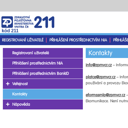
kód 211
REGISTROVANÍ UŽIVATELÉ
PŘIHLÁŠENÍ PROSTŘEDNICTVÍM NIA
PŘIHLÁŠ
Kontakty
Registrovaní uživatelé
Přihlášení prostřednictvím NIA
info@zpmvcr.cz
– Informa
Přihlášení prostřednictvím BankID
platce@zpmvcr.cz
– Infor
používání a provozu Ekom
Veřejnost
Kontakty
eformssmlp@zpmvcr.cz
–
Ekomunikace. Není nutno 
Nápověda