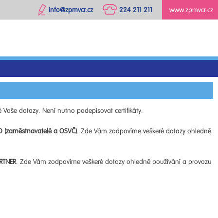
info@zpmvcr.cz
224 211 211
www.zpmvcr.cz
 Vaše dotazy. Není nutno podepisovat certifikáty.
O (zaměstnavatelé a OSVČ)
. Zde Vám zodpovíme veškeré dotazy ohledně
RTNER
. Zde Vám zodpovíme veškeré dotazy ohledně používání a provozu