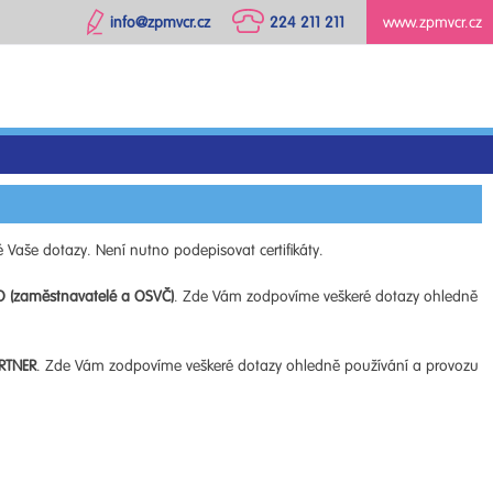
info@zpmvcr.cz
224 211 211
www.zpmvcr.cz
 Vaše dotazy. Není nutno podepisovat certifikáty.
O (zaměstnavatelé a OSVČ)
. Zde Vám zodpovíme veškeré dotazy ohledně
RTNER
. Zde Vám zodpovíme veškeré dotazy ohledně používání a provozu