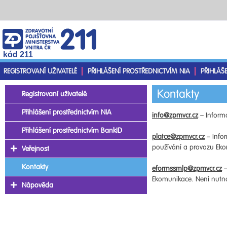
kód 211
REGISTROVANÍ UŽIVATELÉ
PŘIHLÁŠENÍ PROSTŘEDNICTVÍM NIA
PŘIHLÁŠ
Kontakty
Registrovaní uživatelé
Přihlášení prostřednictvím NIA
info@zpmvcr.cz
– Informa
Přihlášení prostřednictvím BankID
platce@zpmvcr.cz
– Infor
používání a provozu Ekom
Veřejnost
Kontakty
eformssmlp@zpmvcr.cz
–
Ekomunikace. Není nutno 
Nápověda