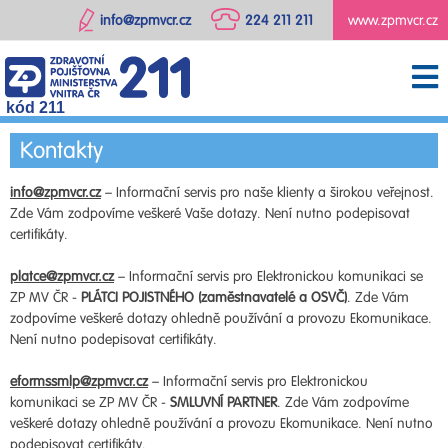
info@zpmvcr.cz
224 211 211
www.zpmvcr.cz
kód 211
Kontakty
info@zpmvcr.cz
– Informační servis pro naše klienty a širokou veřejnost.
Zde Vám zodpovíme veškeré Vaše dotazy. Není nutno podepisovat
certifikáty.
platce@zpmvcr.cz
– Informační servis pro Elektronickou komunikaci se
ZP MV ČR -
PLÁTCI POJISTNÉHO (zaměstnavatelé a OSVČ)
. Zde Vám
zodpovíme veškeré dotazy ohledně používání a provozu Ekomunikace.
Není nutno podepisovat certifikáty.
eformssmlp@zpmvcr.cz
– Informační servis pro Elektronickou
komunikaci se ZP MV ČR -
SMLUVNÍ PARTNER
. Zde Vám zodpovíme
veškeré dotazy ohledně používání a provozu Ekomunikace. Není nutno
podepisovat certifikáty.