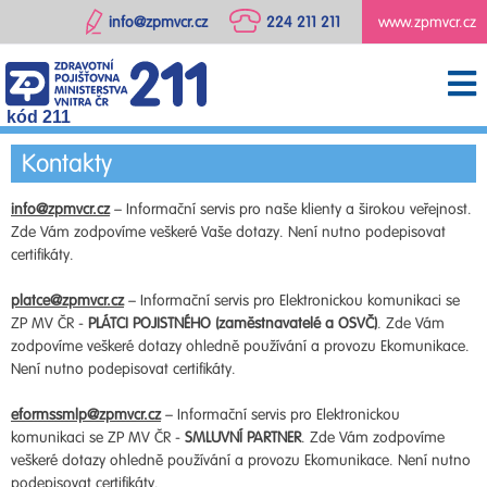
info@zpmvcr.cz
224 211 211
www.zpmvcr.cz
kód 211
Kontakty
info@zpmvcr.cz
– Informační servis pro naše klienty a širokou veřejnost.
Zde Vám zodpovíme veškeré Vaše dotazy. Není nutno podepisovat
certifikáty.
platce@zpmvcr.cz
– Informační servis pro Elektronickou komunikaci se
ZP MV ČR -
PLÁTCI POJISTNÉHO (zaměstnavatelé a OSVČ)
. Zde Vám
zodpovíme veškeré dotazy ohledně používání a provozu Ekomunikace.
Není nutno podepisovat certifikáty.
eformssmlp@zpmvcr.cz
– Informační servis pro Elektronickou
komunikaci se ZP MV ČR -
SMLUVNÍ PARTNER
. Zde Vám zodpovíme
veškeré dotazy ohledně používání a provozu Ekomunikace. Není nutno
podepisovat certifikáty.