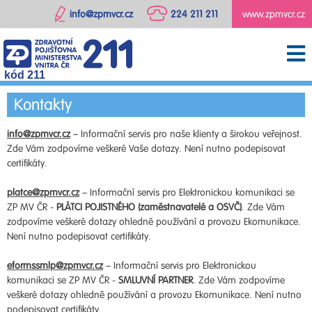
info@zpmvcr.cz
224 211 211
www.zpmvcr.cz
kód 211
Kontakty
info@zpmvcr.cz
– Informační servis pro naše klienty a širokou veřejnost.
Zde Vám zodpovíme veškeré Vaše dotazy. Není nutno podepisovat
certifikáty.
platce@zpmvcr.cz
– Informační servis pro Elektronickou komunikaci se
ZP MV ČR -
PLÁTCI POJISTNÉHO (zaměstnavatelé a OSVČ)
. Zde Vám
zodpovíme veškeré dotazy ohledně používání a provozu Ekomunikace.
Není nutno podepisovat certifikáty.
eformssmlp@zpmvcr.cz
– Informační servis pro Elektronickou
komunikaci se ZP MV ČR -
SMLUVNÍ PARTNER
. Zde Vám zodpovíme
veškeré dotazy ohledně používání a provozu Ekomunikace. Není nutno
podepisovat certifikáty.