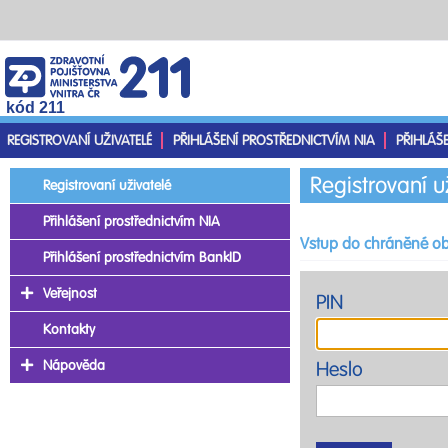
kód 211
REGISTROVANÍ UŽIVATELÉ
PŘIHLÁŠENÍ PROSTŘEDNICTVÍM NIA
PŘIHLÁŠ
Registrovaní u
Registrovaní uživatelé
Přihlášení prostřednictvím NIA
Vstup do chráněné ob
Přihlášení prostřednictvím BankID
Veřejnost
PIN
Kontakty
Nápověda
Heslo