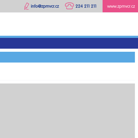
info@zpmvcr.cz
224 211 211
www.zpmvcr.cz