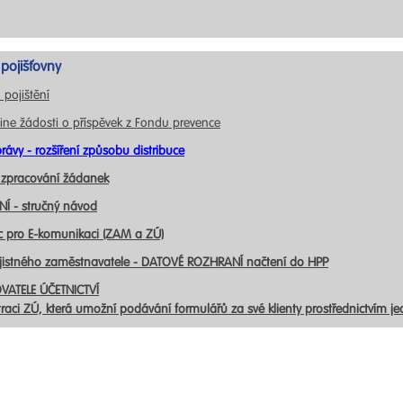
pojišťovny
 pojištění
ine žádosti o příspěvek z Fondu prevence
rávy - rozšíření způsobu distribuce
 zpracování žádanek
Í - stručný návod
c pro E-komunikaci (ZAM a ZÚ)
ojistného zaměstnavatele - DATOVÉ ROZHRANÍ načtení do HPP
VATELE ÚČETNICTVÍ
traci ZÚ, která umožní podávání formulářů za své klienty prostřednictvím j