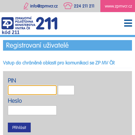
info@zpmvcr.cz
224 211 211
www.zpmvcr.cz
kód 211
Registrovaní uživatelé
Vstup do chráněné oblasti pro komunikaci se ZP MV ČR
PIN
Heslo