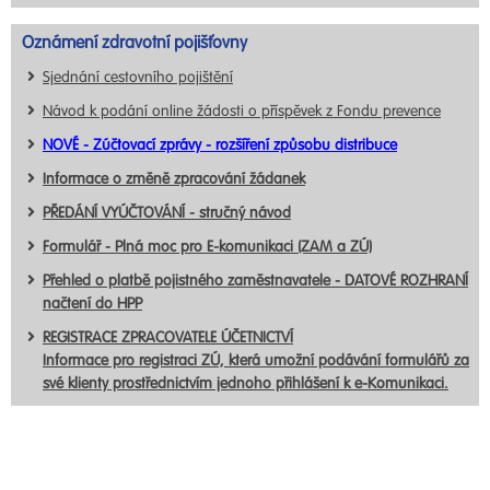
Oznámení zdravotní pojišťovny
Sjednání cestovního pojištění
Návod k podání online žádosti o příspěvek z Fondu prevence
NOVÉ - Zúčtovací zprávy - rozšíření způsobu distribuce
Informace o změně zpracování žádanek
PŘEDÁNÍ VYÚČTOVÁNÍ - stručný návod
Formulář - Plná moc pro E-komunikaci (ZAM a ZÚ)
Přehled o platbě pojistného zaměstnavatele - DATOVÉ ROZHRANÍ
načtení do HPP
REGISTRACE ZPRACOVATELE ÚČETNICTVÍ
Informace pro registraci ZÚ, která umožní podávání formulářů za
své klienty prostřednictvím jednoho přihlášení k e-Komunikaci.