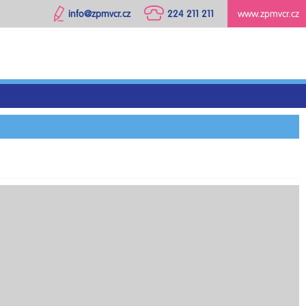
info@zpmvcr.cz
224 211 211
www.zpmvcr.cz