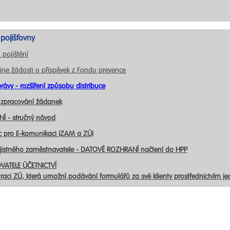
pojišťovny
 pojištění
ine žádosti o příspěvek z Fondu prevence
rávy - rozšíření způsobu distribuce
 zpracování žádanek
Í - stručný návod
c pro E-komunikaci (ZAM a ZÚ)
ojistného zaměstnavatele - DATOVÉ ROZHRANÍ načtení do HPP
VATELE ÚČETNICTVÍ
traci ZÚ, která umožní podávání formulářů za své klienty prostřednictvím j