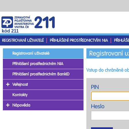
kód 211
REGISTROVANÍ UŽIVATELÉ
PŘIHLÁŠENÍ PROSTŘEDNICTVÍM NIA
PŘIHLÁŠ
Registrovaní u
Registrovaní uživatelé
Přihlášení prostřednictvím NIA
Vstup do chráněné ob
Přihlášení prostřednictvím BankID
Veřejnost
PIN
Kontakty
Nápověda
Heslo