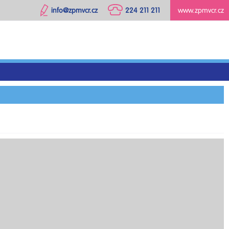
info@zpmvcr.cz
224 211 211
www.zpmvcr.cz