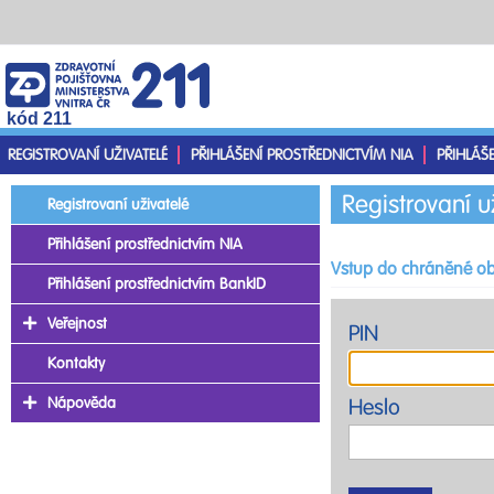
kód 211
REGISTROVANÍ UŽIVATELÉ
PŘIHLÁŠENÍ PROSTŘEDNICTVÍM NIA
PŘIHLÁŠ
Registrovaní u
Registrovaní uživatelé
Přihlášení prostřednictvím NIA
Vstup do chráněné ob
Přihlášení prostřednictvím BankID
Veřejnost
PIN
Kontakty
Nápověda
Heslo