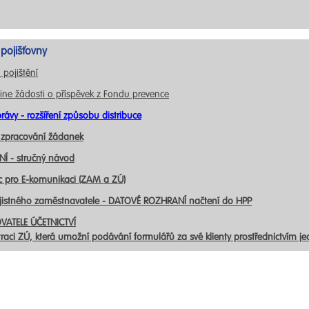
pojišťovny
 pojištění
ine žádosti o příspěvek z Fondu prevence
rávy - rozšíření způsobu distribuce
 zpracování žádanek
Í - stručný návod
c pro E-komunikaci (ZAM a ZÚ)
ojistného zaměstnavatele - DATOVÉ ROZHRANÍ načtení do HPP
VATELE ÚČETNICTVÍ
traci ZÚ, která umožní podávání formulářů za své klienty prostřednictvím j