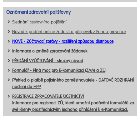
Oznámení zdravotní pojišťovny
Sjednání cestovního pojištění
Návod k podání online žádosti o příspěvek z Fondu prevence
NOVÉ - Zúčtovací zprávy - rozšíření způsobu distribuce
Informace o změně zpracování žádanek
PŘEDÁNÍ VYÚČTOVÁNÍ - stručný návod
Formulář - Plná moc pro E-komunikaci (ZAM a ZÚ)
Přehled o platbě pojistného zaměstnavatele - DATOVÉ ROZHRANÍ
načtení do HPP
REGISTRACE ZPRACOVATELE ÚČETNICTVÍ
Informace pro registraci ZÚ, která umožní podávání formulářů za
své klienty prostřednictvím jednoho přihlášení k e-Komunikaci.