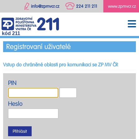
info@zpmvcr.cz
224 211 211
www.zpmvcr.cz
kód 211
Registrovaní uživatelé
Vstup do chráněné oblasti pro komunikaci se ZP MV ČR
PIN
Heslo