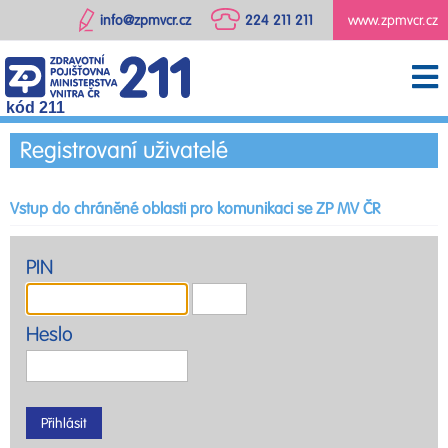
info@zpmvcr.cz
224 211 211
www.zpmvcr.cz
kód 211
Registrovaní uživatelé
Vstup do chráněné oblasti pro komunikaci se ZP MV ČR
PIN
Heslo