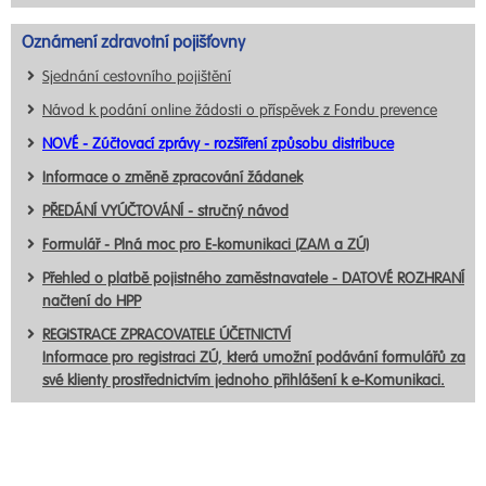
Oznámení zdravotní pojišťovny
Sjednání cestovního pojištění
Návod k podání online žádosti o příspěvek z Fondu prevence
NOVÉ - Zúčtovací zprávy - rozšíření způsobu distribuce
Informace o změně zpracování žádanek
PŘEDÁNÍ VYÚČTOVÁNÍ - stručný návod
Formulář - Plná moc pro E-komunikaci (ZAM a ZÚ)
Přehled o platbě pojistného zaměstnavatele - DATOVÉ ROZHRANÍ
načtení do HPP
REGISTRACE ZPRACOVATELE ÚČETNICTVÍ
Informace pro registraci ZÚ, která umožní podávání formulářů za
své klienty prostřednictvím jednoho přihlášení k e-Komunikaci.