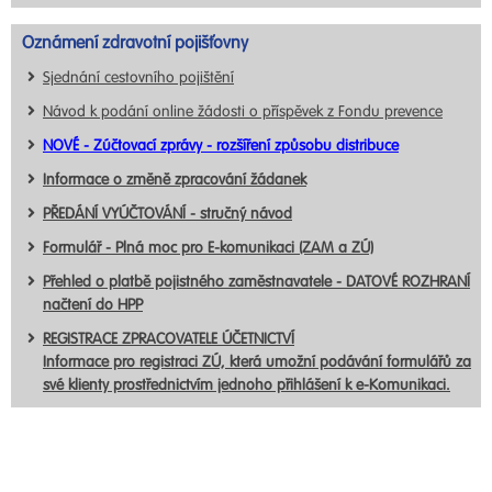
Oznámení zdravotní pojišťovny
Sjednání cestovního pojištění
Návod k podání online žádosti o příspěvek z Fondu prevence
NOVÉ - Zúčtovací zprávy - rozšíření způsobu distribuce
Informace o změně zpracování žádanek
PŘEDÁNÍ VYÚČTOVÁNÍ - stručný návod
Formulář - Plná moc pro E-komunikaci (ZAM a ZÚ)
Přehled o platbě pojistného zaměstnavatele - DATOVÉ ROZHRANÍ
načtení do HPP
REGISTRACE ZPRACOVATELE ÚČETNICTVÍ
Informace pro registraci ZÚ, která umožní podávání formulářů za
své klienty prostřednictvím jednoho přihlášení k e-Komunikaci.