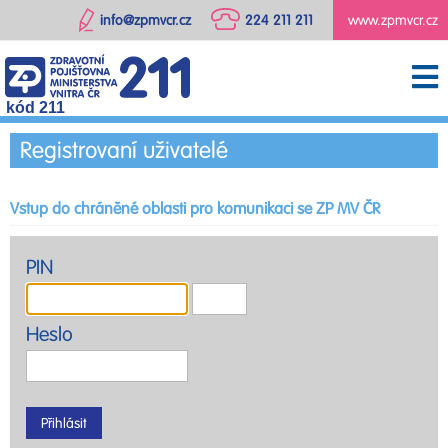
info@zpmvcr.cz
224 211 211
www.zpmvcr.cz
kód 211
Registrovaní uživatelé
Vstup do chráněné oblasti pro komunikaci se ZP MV ČR
PIN
Heslo