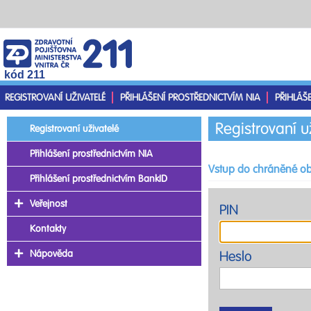
kód 211
REGISTROVANÍ UŽIVATELÉ
PŘIHLÁŠENÍ PROSTŘEDNICTVÍM NIA
PŘIHLÁŠ
Registrovaní u
Registrovaní uživatelé
Přihlášení prostřednictvím NIA
Vstup do chráněné ob
Přihlášení prostřednictvím BankID
Veřejnost
PIN
Kontakty
Nápověda
Heslo