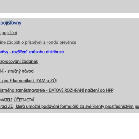
pojišťovny
 pojištění
ine žádosti o příspěvek z Fondu prevence
rávy - rozšíření způsobu distribuce
 zpracování žádanek
Í - stručný návod
c pro E-komunikaci (ZAM a ZÚ)
ojistného zaměstnavatele - DATOVÉ ROZHRANÍ načtení do HPP
VATELE ÚČETNICTVÍ
traci ZÚ, která umožní podávání formulářů za své klienty prostřednictvím j