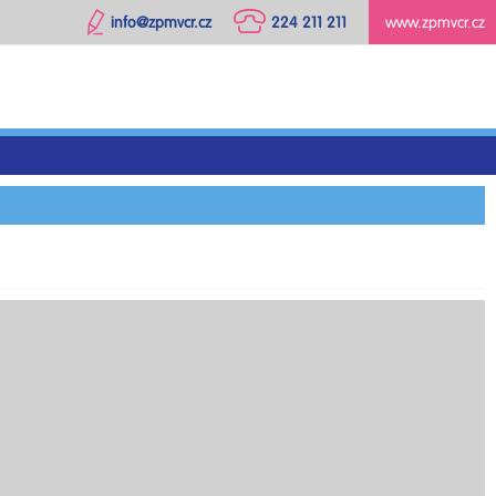
info@zpmvcr.cz
224 211 211
www.zpmvcr.cz