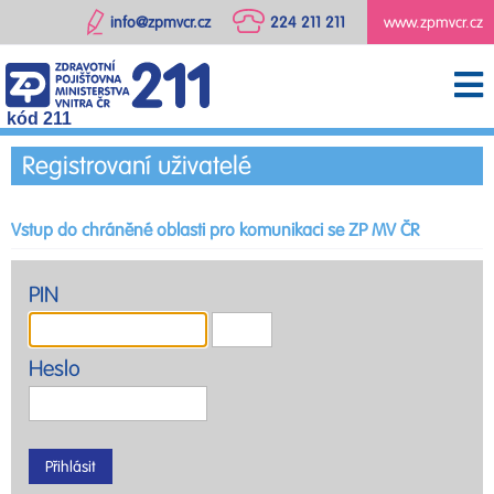
info@zpmvcr.cz
224 211 211
www.zpmvcr.cz
kód 211
Registrovaní uživatelé
Vstup do chráněné oblasti pro komunikaci se ZP MV ČR
PIN
Heslo