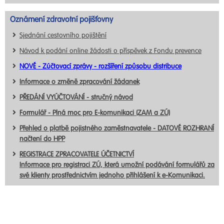
Oznámení zdravotní pojišťovny
Sjednání cestovního pojištění
Návod k podání online žádosti o příspěvek z Fondu prevence
NOVÉ - Zúčtovací zprávy - rozšíření způsobu distribuce
Informace o změně zpracování žádanek
PŘEDÁNÍ VYÚČTOVÁNÍ - stručný návod
Formulář - Plná moc pro E-komunikaci (ZAM a ZÚ)
Přehled o platbě pojistného zaměstnavatele - DATOVÉ ROZHRANÍ
načtení do HPP
REGISTRACE ZPRACOVATELE ÚČETNICTVÍ
Informace pro registraci ZÚ, která umožní podávání formulářů za
své klienty prostřednictvím jednoho přihlášení k e-Komunikaci.