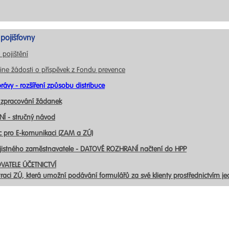
pojišťovny
 pojištění
ine žádosti o příspěvek z Fondu prevence
rávy - rozšíření způsobu distribuce
 zpracování žádanek
Í - stručný návod
c pro E-komunikaci (ZAM a ZÚ)
ojistného zaměstnavatele - DATOVÉ ROZHRANÍ načtení do HPP
VATELE ÚČETNICTVÍ
traci ZÚ, která umožní podávání formulářů za své klienty prostřednictvím j