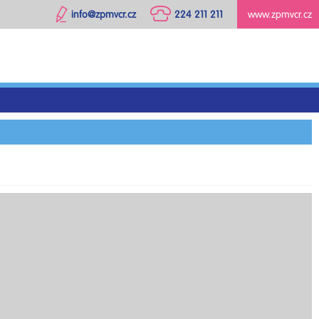
info@zpmvcr.cz
224 211 211
www.zpmvcr.cz