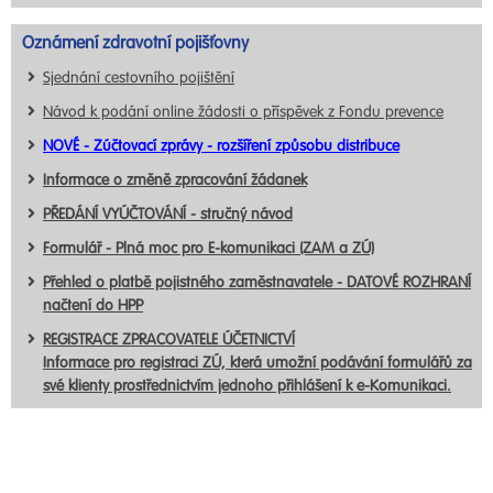
Oznámení zdravotní pojišťovny
Sjednání cestovního pojištění
Návod k podání online žádosti o příspěvek z Fondu prevence
NOVÉ - Zúčtovací zprávy - rozšíření způsobu distribuce
Informace o změně zpracování žádanek
PŘEDÁNÍ VYÚČTOVÁNÍ - stručný návod
Formulář - Plná moc pro E-komunikaci (ZAM a ZÚ)
Přehled o platbě pojistného zaměstnavatele - DATOVÉ ROZHRANÍ
načtení do HPP
REGISTRACE ZPRACOVATELE ÚČETNICTVÍ
Informace pro registraci ZÚ, která umožní podávání formulářů za
své klienty prostřednictvím jednoho přihlášení k e-Komunikaci.