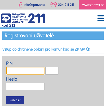
info@zpmvcr.cz
224 211 211
www.zpmvcr.cz
kód 211
Registrovaní uživatelé
Vstup do chráněné oblasti pro komunikaci se ZP MV ČR
PIN
Heslo