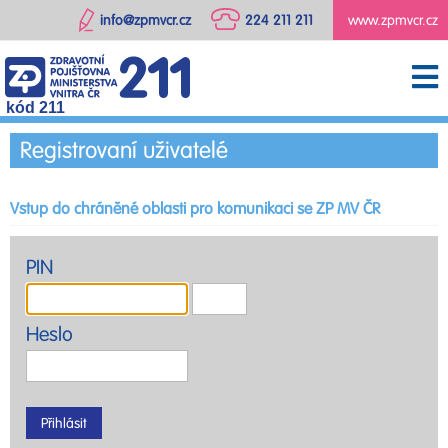
info@zpmvcr.cz
224 211 211
www.zpmvcr.cz
kód 211
Registrovaní uživatelé
Vstup do chráněné oblasti pro komunikaci se ZP MV ČR
PIN
Heslo