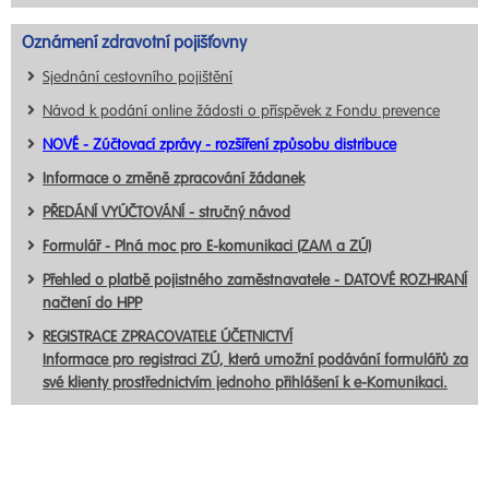
Oznámení zdravotní pojišťovny
Sjednání cestovního pojištění
Návod k podání online žádosti o příspěvek z Fondu prevence
NOVÉ - Zúčtovací zprávy - rozšíření způsobu distribuce
Informace o změně zpracování žádanek
PŘEDÁNÍ VYÚČTOVÁNÍ - stručný návod
Formulář - Plná moc pro E-komunikaci (ZAM a ZÚ)
Přehled o platbě pojistného zaměstnavatele - DATOVÉ ROZHRANÍ
načtení do HPP
REGISTRACE ZPRACOVATELE ÚČETNICTVÍ
Informace pro registraci ZÚ, která umožní podávání formulářů za
své klienty prostřednictvím jednoho přihlášení k e-Komunikaci.