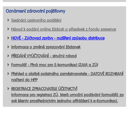
Oznámení zdravotní pojišťovny
Sjednání cestovního pojištění
Návod k podání online žádosti o příspěvek z Fondu prevence
NOVÉ - Zúčtovací zprávy - rozšíření způsobu distribuce
Informace o změně zpracování žádanek
PŘEDÁNÍ VYÚČTOVÁNÍ - stručný návod
Formulář - Plná moc pro E-komunikaci (ZAM a ZÚ)
Přehled o platbě pojistného zaměstnavatele - DATOVÉ ROZHRANÍ
načtení do HPP
REGISTRACE ZPRACOVATELE ÚČETNICTVÍ
Informace pro registraci ZÚ, která umožní podávání formulářů za
své klienty prostřednictvím jednoho přihlášení k e-Komunikaci.