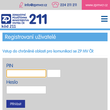
info@zpmvcr.cz
224 211 211
www.zpmvcr.cz
kód 211
Registrovaní uživatelé
Vstup do chráněné oblasti pro komunikaci se ZP MV ČR
PIN
Heslo