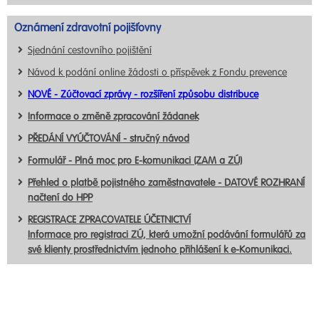
Oznámení zdravotní pojišťovny
Sjednání cestovního pojištění
Návod k podání online žádosti o příspěvek z Fondu prevence
NOVÉ - Zúčtovací zprávy - rozšíření způsobu distribuce
Informace o změně zpracování žádanek
PŘEDÁNÍ VYÚČTOVÁNÍ - stručný návod
Formulář - Plná moc pro E-komunikaci (ZAM a ZÚ)
Přehled o platbě pojistného zaměstnavatele - DATOVÉ ROZHRANÍ
načtení do HPP
REGISTRACE ZPRACOVATELE ÚČETNICTVÍ
Informace pro registraci ZÚ, která umožní podávání formulářů za
své klienty prostřednictvím jednoho přihlášení k e-Komunikaci.