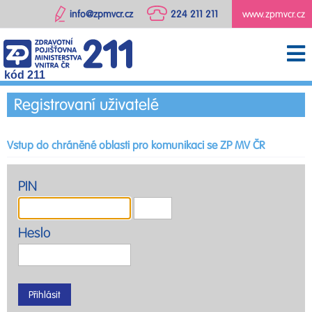
info@zpmvcr.cz
224 211 211
www.zpmvcr.cz
kód 211
Registrovaní uživatelé
Vstup do chráněné oblasti pro komunikaci se ZP MV ČR
PIN
Heslo