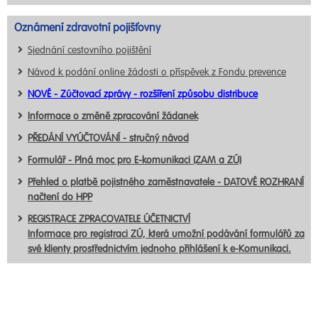
Oznámení zdravotní pojišťovny
Sjednání cestovního pojištění
Návod k podání online žádosti o příspěvek z Fondu prevence
NOVÉ - Zúčtovací zprávy - rozšíření způsobu distribuce
Informace o změně zpracování žádanek
PŘEDÁNÍ VYÚČTOVÁNÍ - stručný návod
Formulář - Plná moc pro E-komunikaci (ZAM a ZÚ)
Přehled o platbě pojistného zaměstnavatele - DATOVÉ ROZHRANÍ
načtení do HPP
REGISTRACE ZPRACOVATELE ÚČETNICTVÍ
Informace pro registraci ZÚ, která umožní podávání formulářů za
své klienty prostřednictvím jednoho přihlášení k e-Komunikaci.