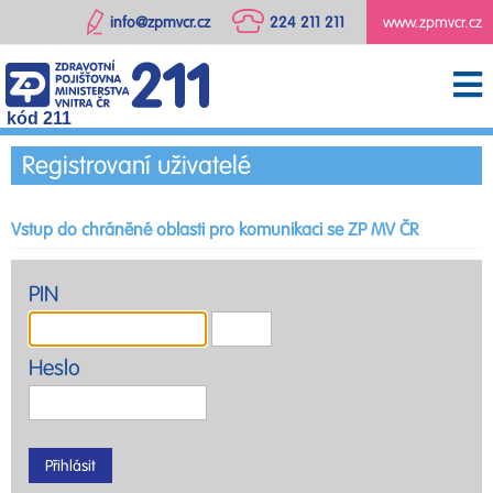
info@zpmvcr.cz
224 211 211
www.zpmvcr.cz
kód 211
Registrovaní uživatelé
Vstup do chráněné oblasti pro komunikaci se ZP MV ČR
PIN
Heslo