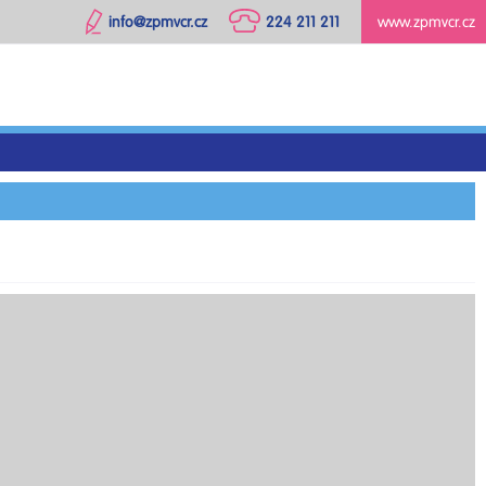
info@zpmvcr.cz
224 211 211
www.zpmvcr.cz