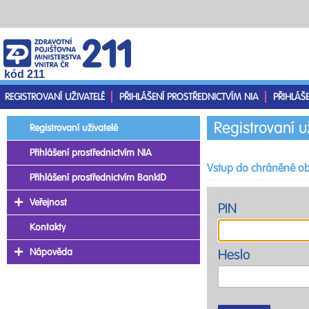
kód 211
REGISTROVANÍ UŽIVATELÉ
PŘIHLÁŠENÍ PROSTŘEDNICTVÍM NIA
PŘIHLÁŠ
Registrovaní u
Registrovaní uživatelé
Přihlášení prostřednictvím NIA
Vstup do chráněné ob
Přihlášení prostřednictvím BankID
Veřejnost
PIN
Kontakty
Nápověda
Heslo