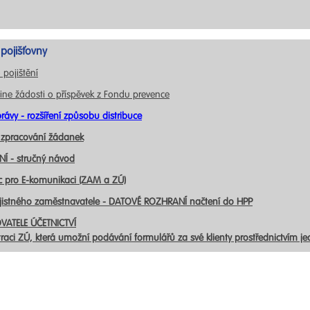
pojišťovny
 pojištění
ine žádosti o příspěvek z Fondu prevence
rávy - rozšíření způsobu distribuce
 zpracování žádanek
Í - stručný návod
c pro E-komunikaci (ZAM a ZÚ)
ojistného zaměstnavatele - DATOVÉ ROZHRANÍ načtení do HPP
VATELE ÚČETNICTVÍ
traci ZÚ, která umožní podávání formulářů za své klienty prostřednictvím j