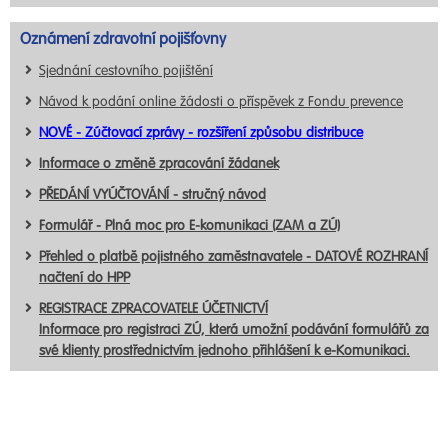
Oznámení zdravotní pojišťovny
Sjednání cestovního pojištění
Návod k podání online žádosti o příspěvek z Fondu prevence
NOVÉ - Zúčtovací zprávy - rozšíření způsobu distribuce
Informace o změně zpracování žádanek
PŘEDÁNÍ VYÚČTOVÁNÍ - stručný návod
Formulář - Plná moc pro E-komunikaci (ZAM a ZÚ)
Přehled o platbě pojistného zaměstnavatele - DATOVÉ ROZHRANÍ
načtení do HPP
REGISTRACE ZPRACOVATELE ÚČETNICTVÍ
Informace pro registraci ZÚ, která umožní podávání formulářů za
své klienty prostřednictvím jednoho přihlášení k e-Komunikaci.