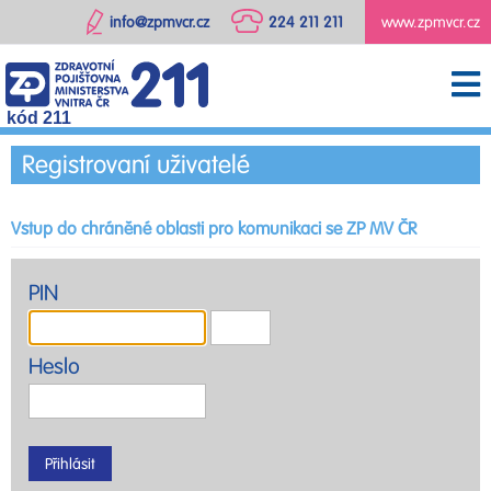
info@zpmvcr.cz
224 211 211
www.zpmvcr.cz
kód 211
Registrovaní uživatelé
Vstup do chráněné oblasti pro komunikaci se ZP MV ČR
PIN
Heslo