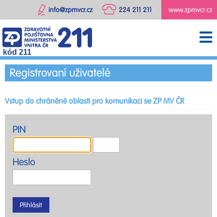
info@zpmvcr.cz
224 211 211
www.zpmvcr.cz
kód 211
Registrovaní uživatelé
Vstup do chráněné oblasti pro komunikaci se ZP MV ČR
PIN
Heslo