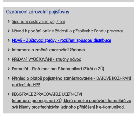
Oznámení zdravotní pojišťovny
Sjednání cestovního pojištění
Návod k podání online žádosti o příspěvek z Fondu prevence
NOVÉ - Zúčtovací zprávy - rozšíření způsobu distribuce
Informace o změně zpracování žádanek
PŘEDÁNÍ VYÚČTOVÁNÍ - stručný návod
Formulář - Plná moc pro E-komunikaci (ZAM a ZÚ)
Přehled o platbě pojistného zaměstnavatele - DATOVÉ ROZHRANÍ
načtení do HPP
REGISTRACE ZPRACOVATELE ÚČETNICTVÍ
Informace pro registraci ZÚ, která umožní podávání formulářů za
své klienty prostřednictvím jednoho přihlášení k e-Komunikaci.