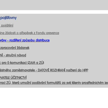
pojišťovny
 pojištění
ine žádosti o příspěvek z Fondu prevence
rávy - rozšíření způsobu distribuce
 zpracování žádanek
Í - stručný návod
c pro E-komunikaci (ZAM a ZÚ)
ojistného zaměstnavatele - DATOVÉ ROZHRANÍ načtení do HPP
VATELE ÚČETNICTVÍ
traci ZÚ, která umožní podávání formulářů za své klienty prostřednictvím j