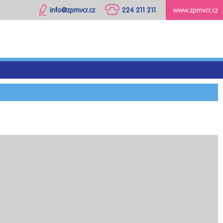
info@zpmvcr.cz
224 211 211
www.zpmvcr.cz