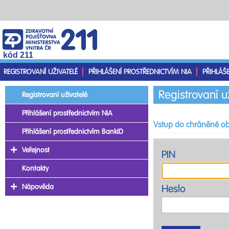
kód 211
REGISTROVANÍ UŽIVATELÉ
PŘIHLÁŠENÍ PROSTŘEDNICTVÍM NIA
PŘIHLÁŠ
Registrovaní u
Registrovaní uživatelé
Přihlášení prostřednictvím NIA
Vstup do chráněné ob
Přihlášení prostřednictvím BankID
Veřejnost
PIN
Kontakty
Nápověda
Heslo