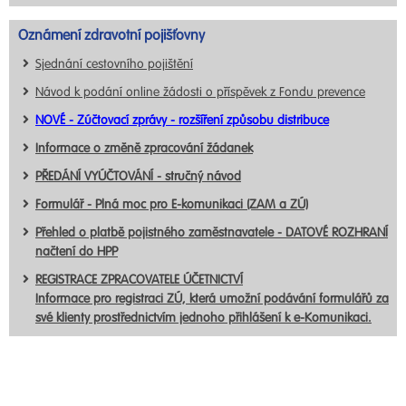
Oznámení zdravotní pojišťovny
Sjednání cestovního pojištění
Návod k podání online žádosti o příspěvek z Fondu prevence
NOVÉ - Zúčtovací zprávy - rozšíření způsobu distribuce
Informace o změně zpracování žádanek
PŘEDÁNÍ VYÚČTOVÁNÍ - stručný návod
Formulář - Plná moc pro E-komunikaci (ZAM a ZÚ)
Přehled o platbě pojistného zaměstnavatele - DATOVÉ ROZHRANÍ
načtení do HPP
REGISTRACE ZPRACOVATELE ÚČETNICTVÍ
Informace pro registraci ZÚ, která umožní podávání formulářů za
své klienty prostřednictvím jednoho přihlášení k e-Komunikaci.