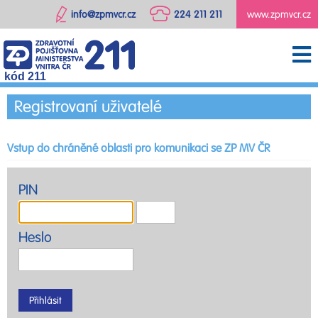
info@zpmvcr.cz
224 211 211
www.zpmvcr.cz
kód 211
Registrovaní uživatelé
Vstup do chráněné oblasti pro komunikaci se ZP MV ČR
PIN
Heslo