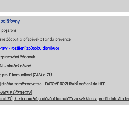
pojišťovny
 pojištění
ine žádosti o příspěvek z Fondu prevence
rávy - rozšíření způsobu distribuce
 zpracování žádanek
Í - stručný návod
c pro E-komunikaci (ZAM a ZÚ)
ojistného zaměstnavatele - DATOVÉ ROZHRANÍ načtení do HPP
VATELE ÚČETNICTVÍ
traci ZÚ, která umožní podávání formulářů za své klienty prostřednictvím j