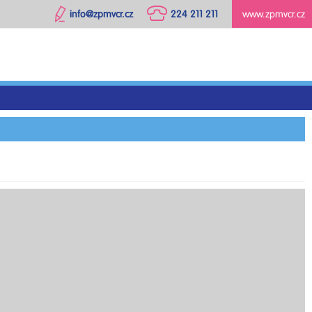
info@zpmvcr.cz
224 211 211
www.zpmvcr.cz