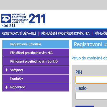
kód 211
REGISTROVANÍ UŽIVATELÉ
PŘIHLÁŠENÍ PROSTŘEDNICTVÍM NIA
PŘIHLÁŠ
Registrovaní u
Registrovaní uživatelé
Přihlášení prostřednictvím NIA
Vstup do chráněné ob
Přihlášení prostřednictvím BankID
Veřejnost
PIN
Kontakty
Nápověda
Heslo