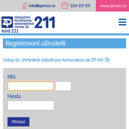
info@zpmvcr.cz
224 211 211
www.zpmvcr.cz
kód 211
Registrovaní uživatelé
Vstup do chráněné oblasti pro komunikaci se ZP MV ČR
PIN
Heslo