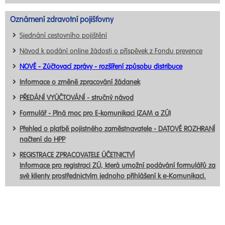
Oznámení zdravotní pojišťovny
Sjednání cestovního pojištění
Návod k podání online žádosti o příspěvek z Fondu prevence
NOVÉ - Zúčtovací zprávy - rozšíření způsobu distribuce
Informace o změně zpracování žádanek
PŘEDÁNÍ VYÚČTOVÁNÍ - stručný návod
Formulář - Plná moc pro E-komunikaci (ZAM a ZÚ)
Přehled o platbě pojistného zaměstnavatele - DATOVÉ ROZHRANÍ
načtení do HPP
REGISTRACE ZPRACOVATELE ÚČETNICTVÍ
Informace pro registraci ZÚ, která umožní podávání formulářů za
své klienty prostřednictvím jednoho přihlášení k e-Komunikaci.